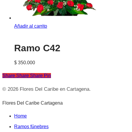
Añadir al carrito
Ramo C42
$
350.000
Share
Share
Share
Share
Pin
© 2026 Flores Del Caribe en Cartagena.
Close
Flores Del Caribe Cartagena
Menu
Home
Ramos fúnebres