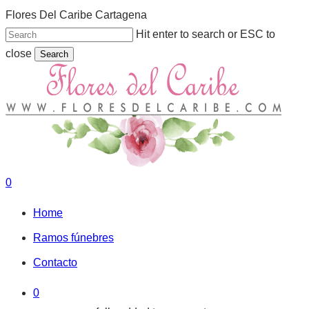
Skip
Flores Del Caribe Cartagena
to
Hit enter to search or ESC to
main
close
Search
content
Close
Search
0
Menu
Home
Ramos fúnebres
Contacto
0